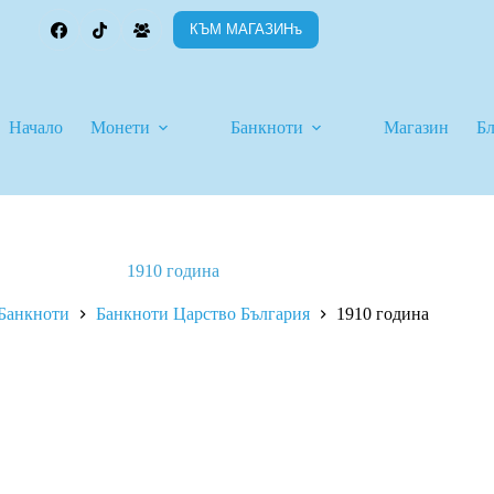
КЪМ МАГАЗИНъ
Начало
Монети
Банкноти
Магазин
Б
1910 година
Банкноти
Банкноти Царство България
1910 година