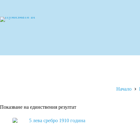
Skip
to
content
Начало
Показване на единствения резултат