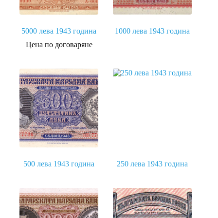
5000 лева 1943 година
1000 лева 1943 година
Цена по договаряне
This
product
has
multiple
variants.
The
options
may
be
chosen
on
the
product
500 лева 1943 година
250 лева 1943 година
page
This
This
product
product
has
has
multiple
multiple
variants.
variants.