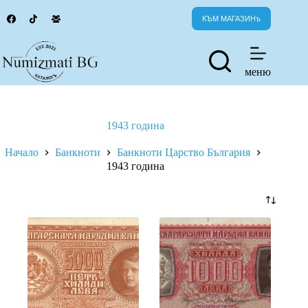
Skip
to
КЪМ МАГАЗИНъ
content
меню
1943 година
Начало
Банкноти
Банкноти Царство България
1943 година