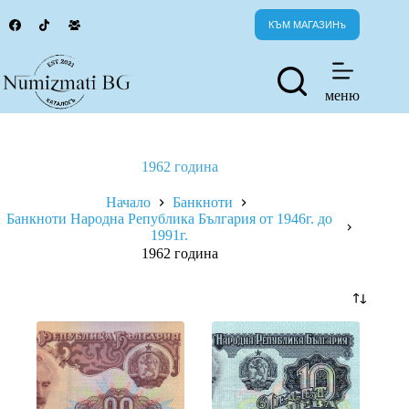
Skip
to
КЪМ МАГАЗИНъ
content
меню
1962 година
Начало
Банкноти
Банкноти Народна Република България от 1946г. до
1991г.
1962 година