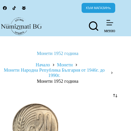
Skip
to
КЪМ МАГАЗИНъ
content
меню
Монети 1952 година
Начало
Монети
Монети Народна Република България от 1946г. до
1990г.
Монети 1952 година