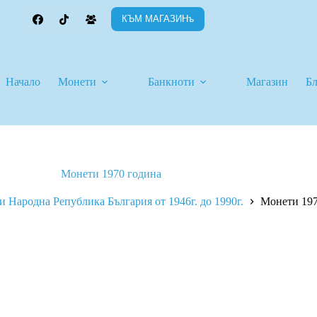
КЪМ МАГАЗИНъ
Начало
Монети
Банкноти
Магазин
Б
Монети 1970 година
 Народна Република България от 1946г. до 1990г.
Монети 197