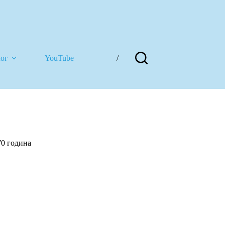
лог
YouTube
/
0 година