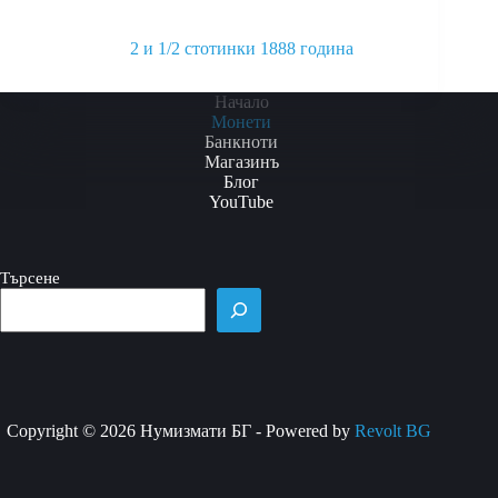
2 и 1/2 стотинки 1888 година
This
product
Начало
has
Монети
multiple
Банкноти
variants.
Магазинъ
The
Блог
options
YouTube
may
be
chosen
Търсене
on
the
product
page
Copyright © 2026 Нумизмати БГ - Powered by
Revolt BG