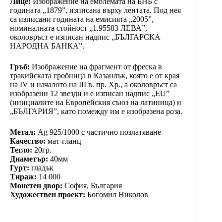
Лице:
Изображение на емблемата на БНБ с
годината „1879”, изписана върху лентата. Под нея
са изписани годината на емисията „2005”,
номиналната стойност „1.95583 ЛЕВА”,
околовръст е изписан надпис „БЪЛГАРСКА
НАРОДНА БАНКА”.
Гръб:
Изображение на фрагмент от фреска в
тракийската гробница в Казанлък, която е от края
на IV и началото на III в. пр. Хр., а околовръст са
изобразени 12 звезди и е изписан надпис „EU”
(инициалите на Европейския съюз на латиница) и
„БЪЛГАРИЯ”, като помежду им е изобразена роза.
Метал:
Ag 925/1000 с частично позлатяване
Качество:
мат-гланц
Тегло:
20гр.
Диаметър:
40мм
Гурт:
гладък
Тираж:
14 000
Монетен двор:
София, България
Художествен проект:
Богомил Николов