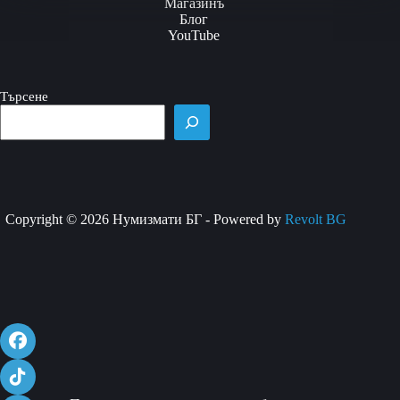
variants.
Магазинъ
The
Блог
options
YouTube
may
be
chosen
Търсене
on
the
product
page
Copyright © 2026 Нумизмати БГ - Powered by
Revolt BG