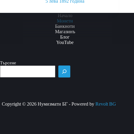
5 лева 1892 година
This
product
Начало
has
Монети
multiple
Банкноти
variants.
Магазинъ
The
Блог
options
YouTube
may
be
chosen
Търсене
on
the
product
page
Copyright © 2026 Нумизмати БГ - Powered by
Revolt BG