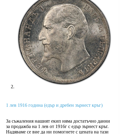
1 лев 1916 година (едър и дребен зърнест кръг)
За съжаления нашият екип няма достатъчно данни
за продажба на 1 лев от 1916г с едър зърнест кръг.
Надяваме се вие да ни помогнете с цената на тази