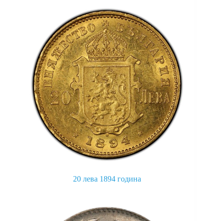
20 лева 1894 година
This
product
has
multiple