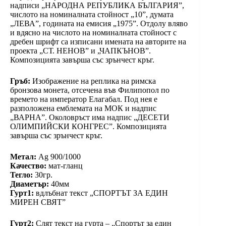
надписи „НАРОДНА РЕПУБЛИКА БЪЛГАРИЯ”,
числото на номиналната стойност „10”, думата
„ЛЕВА”, годината на емисия „1975”. Отдолу вляво
и вдясно на числото на номиналната стойност с
дребен шрифт са изписани имената на авторите на
проекта „СТ. НЕНОВ” и „ЧАПКЪНОВ”.
Композицията завърша със зрънчест кръг.
Гръб:
Изображение на реплика на римска
бронзова монета, отсечена във Филипопол по
времето на император Елагабал. Под нея е
разположена емблемата на МОК и надпис
„ВАРНА”. Околовръст има надпис „ДЕСЕТИ
ОЛИМПИЙСКИ КОНГРЕС”. Композицията
завърша със зрънчест кръг.
Метал:
Ag 900/1000
Качество:
мат-гланц
Тегло:
30гр.
Диаметър:
40мм
Гурт1:
вдлъбнат текст „СПОРТЪТ ЗА ЕДИН
МИРЕН СВЯТ”
Гурт2:
Слят текст на гурта – „Спортът за един