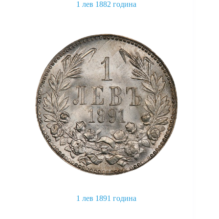
1 лев 1882 година
This
product
has
multiple
variants.
The
options
may
be
chosen
on
the
product
page
1 лев 1891 година
This