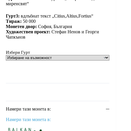
миренсвят“
Гурт3:
вдлъбнат текст „Citius,Altius,Fortius“
Тираж:
50 000
Монетен двор:
София, България
Художествен проект:
Стефан Ненов и Георги
Чапкънов
Избери Гурт
Намери тази монета в:
Намери тази монета в: