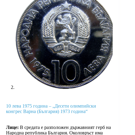
10 лева 1975 година – „Десети олимпийски
конгрес Варна (България) 1973 година“
Лице:
В средата е разположен държавният герб на
Народна република България. Околовръст има