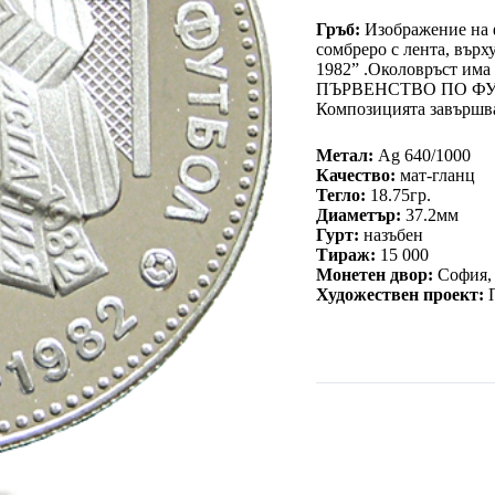
Гръб:
Изображение на ф
сомбреро с лента, въ
1982” .Околовръст им
ПЪРВЕНСТВО ПО ФУТ
Композицията завършва
Метал:
Ag 640/1000
Качество:
мат-гланц
Тегло:
18.75гр.
Диаметър:
37.2мм
Гурт:
назъбен
Тираж:
15 000
Монетен двор:
София, 
Художествен проект: