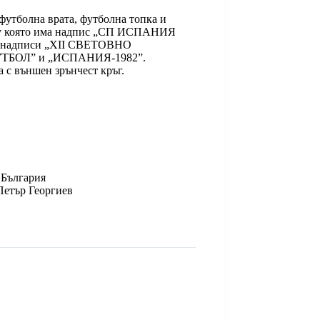
утболна врата, футболна топка и
рху която има надпис „СП ИСПАНИЯ
а надписи „XII СВЕТОВНО
БОЛ” и „ИСПАНИЯ-1982”.
 с външен зрънчест кръг.
България
Петър Георгиев