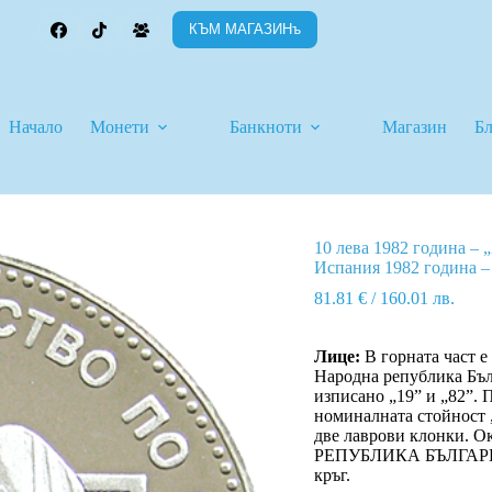
КЪМ МАГАЗИНъ
Начало
Монети
Банкноти
Магазин
Б
10 лева 1982 година – 
Испания 1982 година –
81.81
€
/ 160.01 лв.
Лице:
В горната част е
Народна република Бълг
изписано „19” и „82”. П
номиналната стойност 
две лаврови клонки. 
РЕПУБЛИКА БЪЛГАРИЯ” 
кръг.