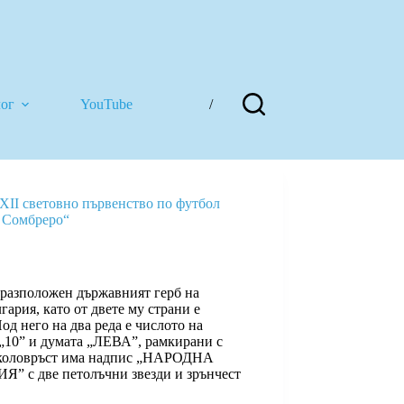
лог
YouTube
/
„XII световно първенство по футбол
 Сомбреро“
 разположен държавният герб на
ария, като от двете му страни е
од него на два реда е числото на
„10” и думата „ЛЕВА”, рамкирани с
Околовръст има надпис „НАРОДНА
с две петолъчни звезди и зрънчест