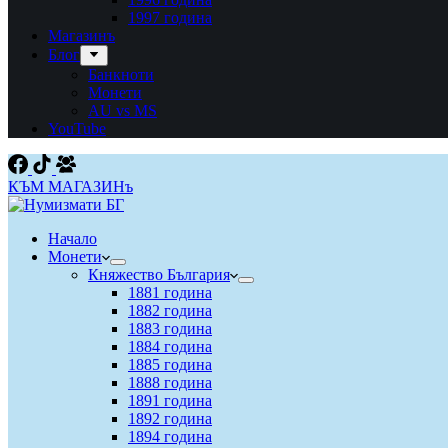
1997 година
Магазинъ
Блог
Банкноти
Монети
AU vs MS
YouTube
КЪМ МАГАЗИНъ
Начало
Монети
Княжество България
1881 година
1882 година
1883 година
1884 година
1885 година
1888 година
1891 година
1892 година
1894 година