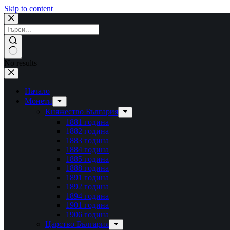
Skip to content
No results
Начало
Монети
Княжество България
1881 година
1882 година
1883 година
1884 година
1885 година
1888 година
1891 година
1892 година
1894 година
1901 година
1906 година
Царство България