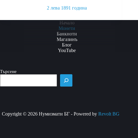
2 лева 1891 година
This
product
Начало
has
Монети
multiple
Банкноти
variants.
Магазинъ
The
Блог
options
YouTube
may
be
chosen
Търсене
on
the
product
page
Copyright © 2026 Нумизмати БГ - Powered by
Revolt BG