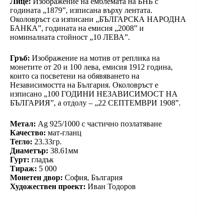
Лице:
Изображение на емблемата на БНБ с
годината „1879”, изписана върху лентата.
Околовръст са изписани „БЪЛГАРСКА НАРОДНА
БАНКА”, годината на емисия „2008” и
номиналната стойност „10 ЛЕВА”.
Гръб:
Изображение на мотив от реплика на
монетите от 20 и 100 лева, емисия 1912 година,
които са посветени на обявяването на
Независимостта на България. Околовръст е
изписано „100 ГОДИНИ НЕЗАВИСИМОСТ НА
БЪЛГАРИЯ”, а отдолу – „22 СЕПТЕМВРИ 1908”.
Метал:
Ag 925/1000 с частично позлатяване
Качество:
мат-гланц
Тегло:
23.33гр.
Диаметър:
38.61мм
Гурт:
гладък
Тираж:
5 000
Монетен двор:
София, България
Художествен проект:
Иван Тодоров