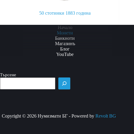
50 стотинки 1883 година
This
product
Начало
has
Монети
multiple
Банкноти
variants.
Магазинъ
The
Блог
options
YouTube
may
be
chosen
Търсене
on
the
product
page
Copyright © 2026 Нумизмати БГ - Powered by
Revolt BG