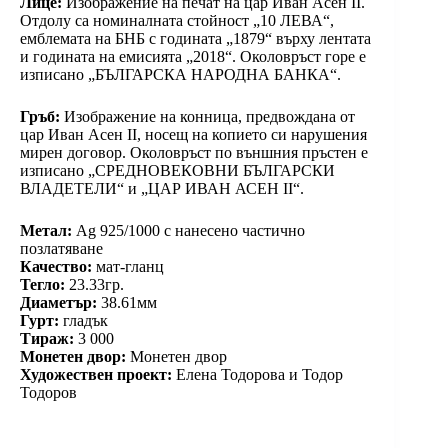
Лице:
Изображение на печат на цар Иван Асен II.
Отдолу са номиналната стойност „10 ЛЕВА“,
емблемата на БНБ с годината „1879“ върху лентата
и годината на емисията „2018“. Околовръст горе е
изписано „БЪЛГАРСКА НАРОДНА БАНКА“.
Гръб:
Изображение на конница, предвождана от
цар Иван Асен II, носещ на копието си нарушения
мирен договор. Околовръст по външния пръстен е
изписано „СРЕДНОВЕКОВНИ БЪЛГАРСКИ
ВЛАДЕТЕЛИ“ и „ЦАР ИВАН АСЕН II“.
Метал:
Ag 925/1000 с нанесено частично
позлатяване
Качество:
мат-гланц
Тегло:
23.33гр.
Диаметър:
38.61мм
Гурт:
гладък
Тираж:
3 000
Монетен двор:
Монетен двор
Художествен проект:
Елена Тодорова и Тодор
Тодоров