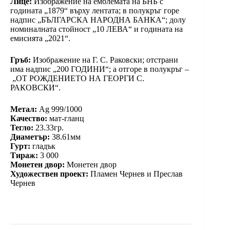
Лице:
Изображение на емблемата на БНБ с
годината „1879“ върху лентата; в полукръг горе
надпис „БЪЛГАРСКА НАРОДНА БАНКА“; долу
номиналната стойност „10 ЛЕВА“ и годината на
емисията „2021“.
Гръб:
Изображение на Г. С. Раковски; отстрани
има надпис „200 ГОДИНИ“; а отгоре в полукръг –
„ОТ РОЖДЕНИЕТО НА ГЕОРГИ С.
РАКОВСКИ“.
Метал:
Ag 999/1000
Качество:
мат-гланц
Тегло:
23.33гр.
Диаметър:
38.61мм
Гурт:
гладък
Тираж:
3 000
Монетен двор:
Монетен двор
Художествен проект:
Пламен Чернев и Преслав
Чернев