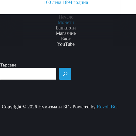
100 лева 1894 година
This
product
Начало
has
Монети
multiple
Банкноти
variants.
Магазинъ
The
Блог
options
YouTube
may
be
chosen
Търсене
on
the
product
page
Copyright © 2026 Нумизмати БГ - Powered by
Revolt BG