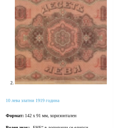
10 лева златни 1919 година
Формат:
142 х 91 мм, хоризонтален
Вoден знак:
„БНБ“ в допиращи се елипси