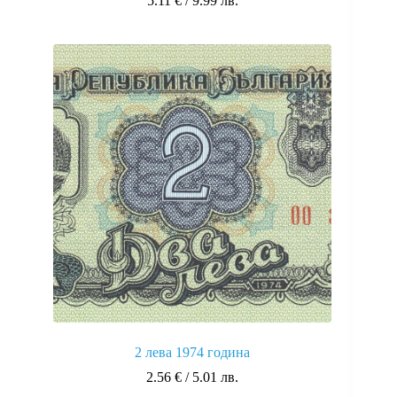
5.11
€
/ 9.99 лв.
2 лева 1974 година
2.56
€
/ 5.01 лв.