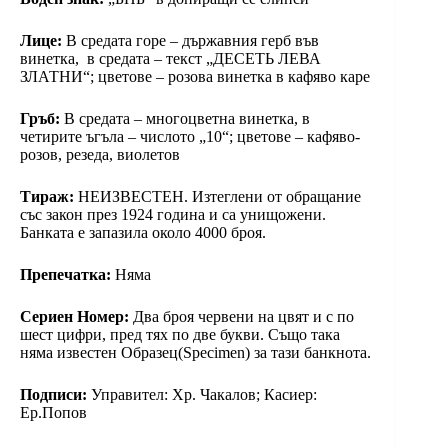
Лице:
В средата горе – държавния герб във
винетка, в средата – текст „ДEСЕТЬ ЛЕВА
ЗЛАТНИ“; цветове – розова винетка в кафяво каре
Гръб:
В средата – многоцветна винетка, в
четирите ъгъла – числото „10“; цветове – кафяво-
розов, резеда, виолетов
Тираж:
НЕИЗВЕСТЕН. Изтеглени от обращание
със закон през 1924 година и са унищожени.
Банката е запазила около 4000 броя.
Препечатка:
Няма
Сериен Номер:
Два броя червени на цвят и с по
шест цифри, пред тях по две букви. Също така
няма известен Образец(Specimen) за тази банкнота.
Подписи:
Управител: Хр. Чакалов; Касиер:
Ер.Попов