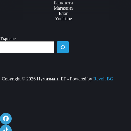
multiple
Банкноти
variants.
Магазинъ
The
Блог
options
YouTube
may
be
chosen
Търсене
on
the
product
page
Copyright © 2026 Нумизмати БГ - Powered by
Revolt BG