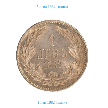
5 лева 1884 година
This
product
has
multiple
variants.
The
options
may
be
chosen
on
the
product
page
1 лев 1882 година