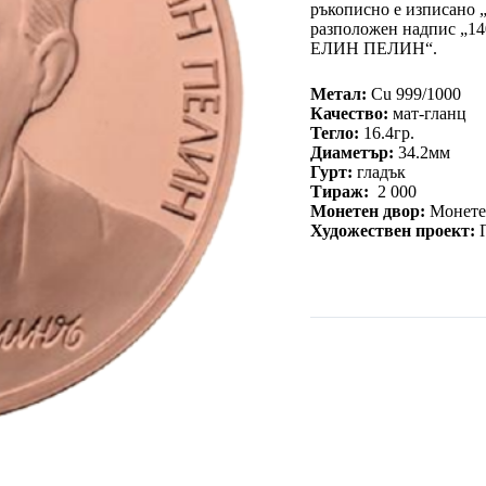
ръкописно е изписано 
разположен надпис 
ЕЛИН ПЕЛИН“.
Метал:
Cu 999/1000
Качество:
мат-гланц
Тегло:
16.4гр.
Диаметър:
34.2мм
Гурт:
гладък
Тираж:
2 000
Монетен двор:
Монете
Художествен проект: