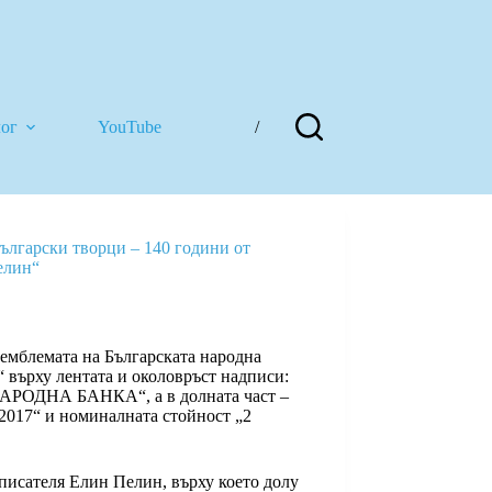
лог
YouTube
/
Български творци – 140 години от
елин“
емблемата на Българската народна
“ върху лентата и околовръст надписи:
АРОДНА БАНКА“, а в долната част –
„2017“ и номиналната стойност „2
исателя Елин Пелин, върху което долу