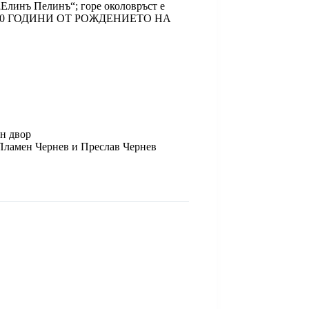
„Елинъ Пелинъ“; горе околовръст е
„140 ГОДИНИ ОТ РОЖДЕНИЕТО НА
н двор
Пламен Чернев и Преслав Чернев