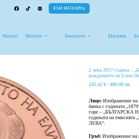
КЪМ МАГАЗИНъ
Начало
Монети
Банкноти
Магазин
Б
2 лева 2017 година – „
рождението на Елин П
245.42
€
/ 480.00 лв.
Лице:
Изображение на 
банка с годината „1879
горе – „БЪЛГАРСКА Н
годината на емисията 
ЛЕВА“.
Гръб:
Изображение на п