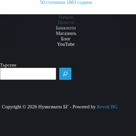
50 стотинки 1883 година
This
product
Начало
has
Монети
multiple
Банкноти
variants.
Магазинъ
The
Блог
options
YouTube
may
be
chosen
Търсене
on
the
product
page
Copyright © 2026 Нумизмати БГ - Powered by
Revolt BG