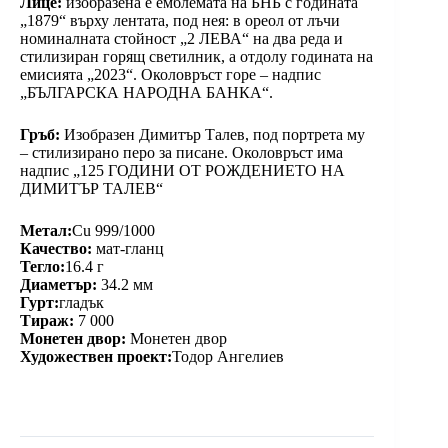
Лице:
изобразена е емблемата на БНБ с годината
„1879“ върху лентата, под нея: в ореол от лъчи
номиналната стойност „2 ЛЕВА“ на два реда и
стилизиран горящ светилник, а отдолу годината на
емисията „2023“. Околовръст горе – надпис
„БЪЛГАРСКА НАРОДНА БАНКА“.
Гръб:
Изобразен Димитър Талев, под портрета му
– стилизирано перо за писане. Околовръст има
надпис „125 ГОДИНИ ОТ РОЖДЕНИЕТО НА
ДИМИТЪР ТАЛЕВ“
Метал:
Cu 999/1000
Качество:
мат-гланц
Тегло:
16.4 г
Диаметър:
34.2 мм
Гурт:
гладък
Тираж:
7 000
Монетен двор:
Монетен двор
Художествен проект:
Тодор Ангелиев