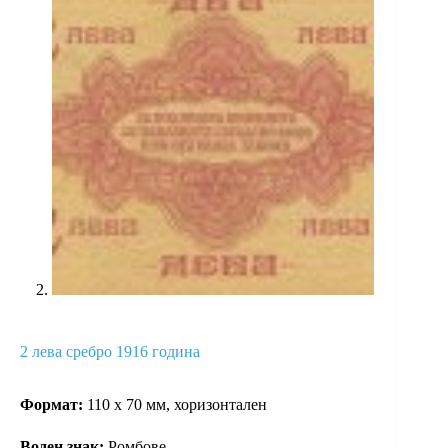
2 лева сребро 1916 година
Формат:
110 х 70 мм, хоризонтален
Вoден знак:
Ромбове