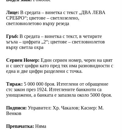
Лице:
В средата – винетка с текст „ДВА ЛЕВА
СРЕБРО“; цветове – светлозелено,
светловиолетово върху резеда
Гръб:
В средата – винетка с текст, в четирите
ъгъла – цифрата „2“; цветове – светловиолетов
върху светла охра
Сериен Номер:
Един сериен номер, черен на цвят
и с шест цифри като пред тях има разновидности с
една и две цифри разделени с точка.
Тираж:
5 000 000 броя. Изтеглени от обращение
стс закон през 1924. Изтеглените банкноти са
унищожени, а банката е запазила около 5000 броя.
Подписи:
Управител: Хр. Чакалов; Касиер: М.
Венков
Препачатка:
Няма