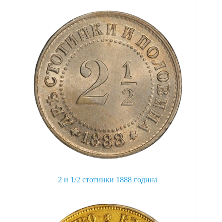
2 и 1/2 стотинки 1888 година
This
product
has
multiple