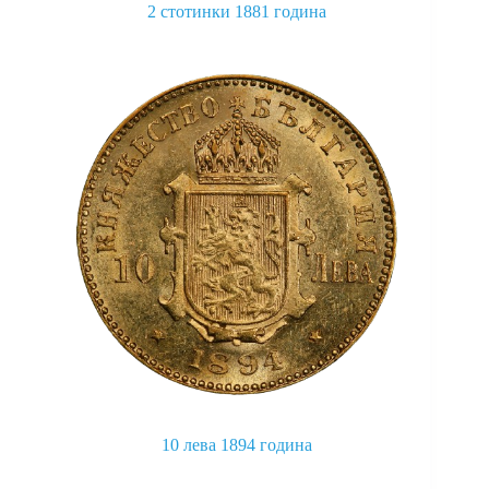
2 стотинки 1881 година
This
product
has
multiple
variants.
The
options
may
be
chosen
on
the
product
page
10 лева 1894 година
This