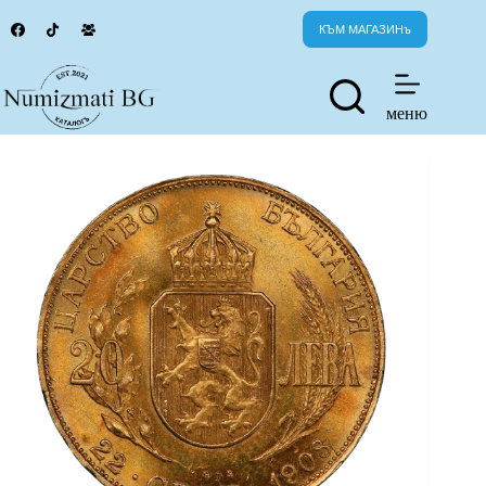
Skip
to
КЪМ МАГАЗИНъ
content
меню