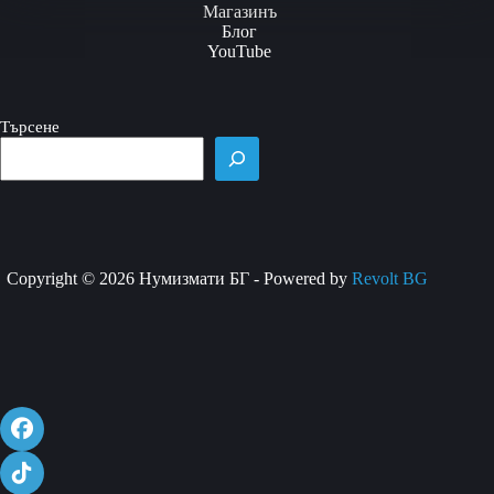
variants.
Магазинъ
The
Блог
options
YouTube
may
be
chosen
on
Търсене
the
product
page
Copyright © 2026 Нумизмати БГ - Powered by
Revolt BG