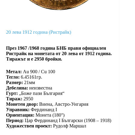
20 левa 1912 година (Ристрайк)
През 1967 /1968 година БНБ прави официален
Ристрайк на монетата от 20 лева от 1912 година.
Тиражът и е 2950 бройки.
Метал:
Au 900 / Cu 100
Тегло:
6.45161гр.
Размер:
21мм
Дебелина:
неизвестна
Гурт:
„Боже пази България“
Тираж:
2950
Монетен двор:
Виена, Австро-Унгария
Управник:
Фердинанд I
Ориентация:
Монета (180°)
Период:
Цар Фердинанд I Български (1908 – 1918)
Художествен проект:
Рудолф Маршал