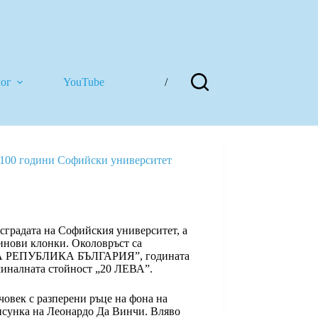
лог
YouTube
/
 „100 години Софийски университет
сградата на Софийския университет, а
линови клонки. Околовръст са
А РЕПУБЛИКА БЪЛГАРИЯ”, годината
миналната стойност „20 ЛЕВА”.
овек с разперени ръце на фона на
исунка на Леонардо Да Винчи. Вляво