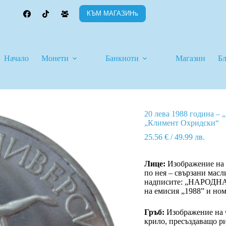
КЪМ МАГАЗИНъ
Начало
Монети
Банкноти
Магазин
Б
20 лева 1988 година –
„Климент Охридски“
25.56
€
/ 49.99 лв.
Лице:
Изображение на 
по нея – свързани мас
надписите: „НАРОДН
на емисия „1988” и но
Гръб:
Изображение на ч
крило, пресъздаващо р