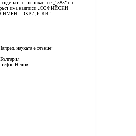
и годината на основаване „1888” и на
овръст има надписи „СОФИЙСКИ
КЛИМЕНТ ОХРИДСКИ”.
Напред, науката е слънце”
България
Стефан Ненов