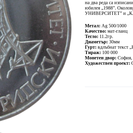
на два реда са изписан
юбилея „1988”. Окол
УНИВЕРСИТЕТ” и „
Метал:
Ag 500/1000
Качество:
мат-гланц
Тегло:
11.2гр.
Диаметър:
30мм
Гурт:
вдлъбнат текст „
Тираж:
100 000
Монетен двор:
София, 
Художествен проект: