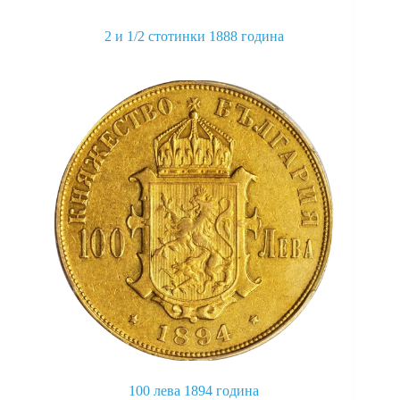
2 и 1/2 стотинки 1888 година
This
product
has
multiple
variants.
The
options
may
be
chosen
on
the
product
page
100 лева 1894 година