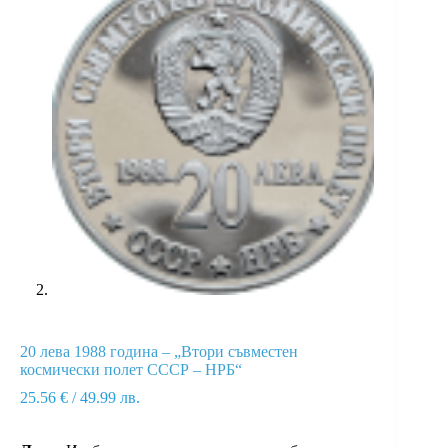
20 лева 1988 година – „Втори съвместен
космически полет СССР – НРБ“
25.56
€
/ 49.99 лв.