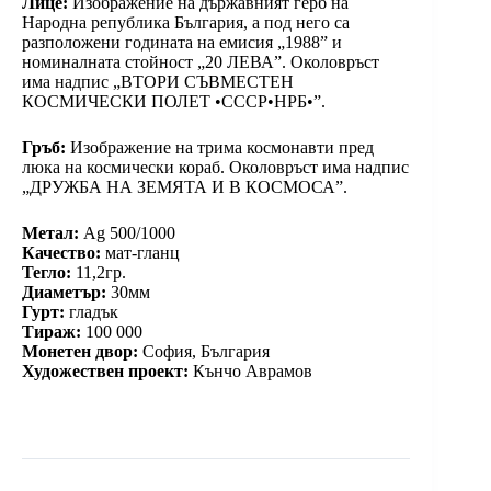
Лице:
Изображение на държавният герб на
Народна република България, а под него са
разположени годината на емисия „1988” и
номиналната стойност „20 ЛЕВА”. Околовръст
има надпис „ВТОРИ СЪВМЕСТЕН
КОСМИЧЕСКИ ПОЛЕТ •СССР•НРБ•”.
Гръб:
Изображение на трима космонавти пред
люка на космически кораб. Околовръст има надпис
„ДРУЖБА НА ЗЕМЯТА И В КОСМОСА”.
Метал:
Ag 500/1000
Качество:
мат-гланц
Тегло:
11,2гр.
Диаметър:
30мм
Гурт:
гладък
Тираж:
100 000
Монетен двор:
София, България
Художествен проект:
Кънчо Аврамов