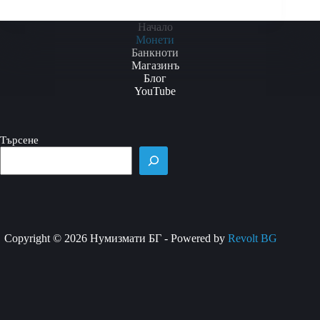
This
product
Начало
has
Монети
multiple
Банкноти
variants.
Магазинъ
The
Блог
options
YouTube
may
be
chosen
Търсене
on
the
product
page
Copyright © 2026 Нумизмати БГ - Powered by
Revolt BG