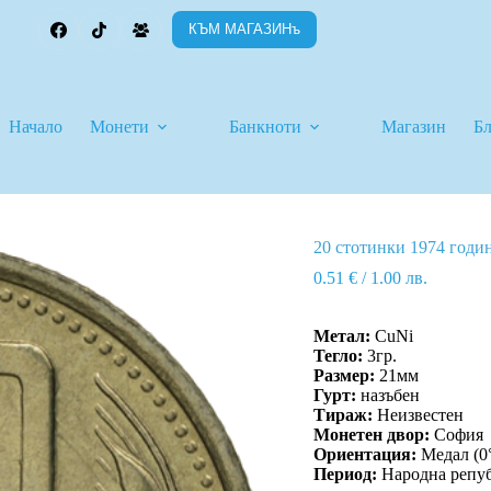
КЪМ МАГАЗИНъ
Начало
Монети
Банкноти
Магазин
Б
20 стотинки 1974 годи
0.51
€
/ 1.00 лв.
Метал:
CuNi
Тегло:
3гр.
Размер:
21мм
Гурт:
назъбен
Тираж:
Неизвестен
Монетен двор:
София
Ориентация:
Медал (0
Период:
Народна репуб