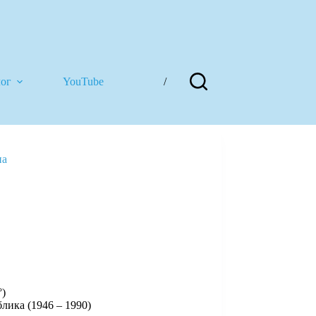
лог
YouTube
/
на
°)
лика (1946 – 1990)