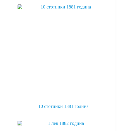
10 стотинки 1881 година
This
product
has
multiple