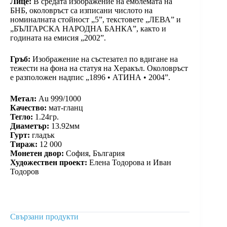
Лице:
В средата изображение на емблемата на
БНБ, околовръст са изписани числото на
номиналната стойност „5”, текстовете „ЛЕВА” и
„БЪЛГАРСКА НАРОДНА БАНКА”, както и
годината на емисия „2002”.
Гръб:
Изображение на състезател по вдигане на
тежести на фона на статуя на Херакъл. Околовръст
е разположен надпис „1896 • АТИНА • 2004”.
Метал:
Au 999/1000
Качество:
мат-гланц
Тегло:
1.24гр.
Диаметър:
13.92мм
Гурт:
гладък
Тираж:
12 000
Монетен двор:
София, България
Художествен проект:
Елена Тодорова и Иван
Тодоров
Свързани продукти