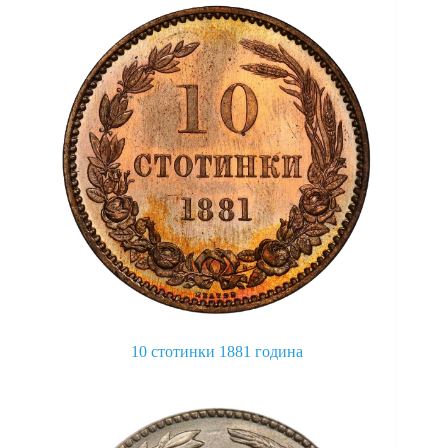
10 стотинки 1881 година
This
product
has
multiple