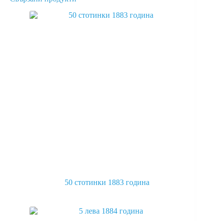
50 стотинки 1883 година
This
product
has