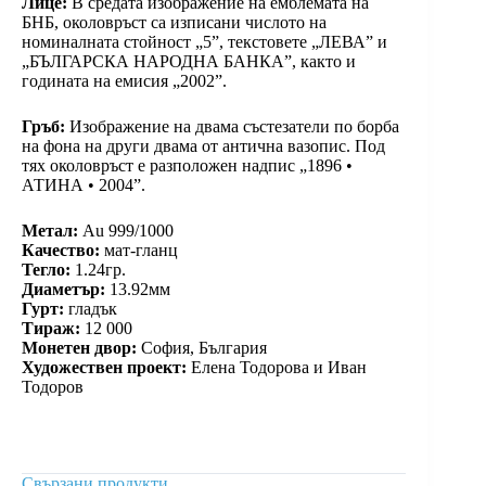
Лице:
В средата изображение на емблемата на
БНБ, околовръст са изписани числото на
номиналната стойност „5”, текстовете „ЛЕВА” и
„БЪЛГАРСКА НАРОДНА БАНКА”, както и
годината на емисия „2002”.
Гръб:
Изображение на двама състезатели по борба
на фона на други двама от антична вазопис. Под
тях околовръст е разположен надпис „1896 •
АТИНА • 2004”.
Метал:
Au 999/1000
Качество:
мат-гланц
Тегло:
1.24гр.
Диаметър:
13.92мм
Гурт:
гладък
Тираж:
12 000
Монетен двор:
София, България
Художествен проект:
Елена Тодорова и Иван
Тодоров
Свързани продукти