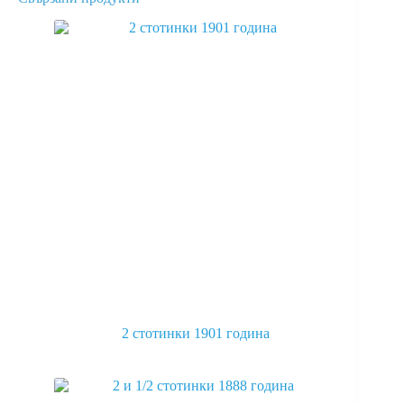
2 стотинки 1901 година
This
product
has