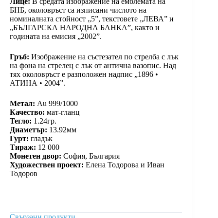
Лице:
В средата изображение на емблемата на
БНБ, околовръст са изписани числото на
номиналната стойност „5”, текстовете „ЛЕВА” и
„БЪЛГАРСКА НАРОДНА БАНКА”, както и
годината на емисия „2002”.
Гръб:
Изображение на състезател по стрелба с лък
на фона на стрелец с лък от антична вазопис. Над
тях околовръст е разположен надпис „1896 •
АТИНА • 2004”.
Метал:
Au 999/1000
Качество:
мат-гланц
Тегло:
1.24гр.
Диаметър:
13.92мм
Гурт:
гладък
Тираж:
12 000
Монетен двор:
София, България
Художествен проект:
Елена Тодорова и Иван
Тодоров
Свързани продукти