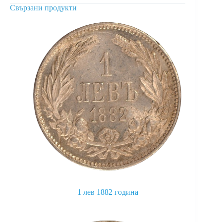
Свързани продукти
1 лев 1882 година
This
product