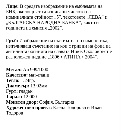
Лице:
В средата изображение на емблемата на
БНБ, околовръст са изписани числото на
номиналната стойност „5”, текстовете „ЛЕВА” и
„БЪЛГАРСКА НАРОДНА БАНКА”, както и
годината на емисия „2002”.
Гръб:
Изображение на състезател по гимнастика,
изпълняващ съчетание на кон с гривни на фона на
античната богинята на славата Нике. Околовръст е
разположен надпис „1896 • АТИНА • 2004”.
Метал:
Au 999/1000
Качество:
мат-гланц
Тегло:
1.24гр.
Диаметър:
13.92мм
Гурт:
гладък
Тираж:
12 000
Монетен двор:
София, България
Художествен проект:
Елена Тодорова и Иван
Тодоров