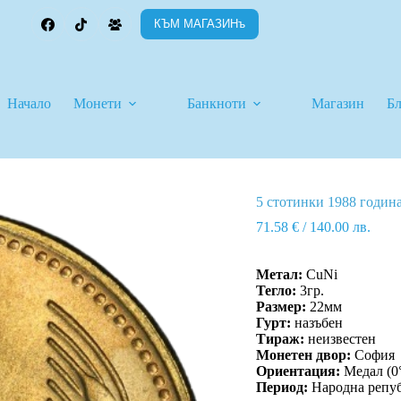
КЪМ МАГАЗИНъ
Начало
Монети
Банкноти
Магазин
Б
5 стотинки 1988 годин
71.58
€
/ 140.00 лв.
Метал:
CuNi
Тегло:
3гр.
Размер:
22мм
Гурт:
назъбен
Тираж:
неизвестен
Монетен двор:
София
Ориентация:
Медал (0
Период:
Народна репуб