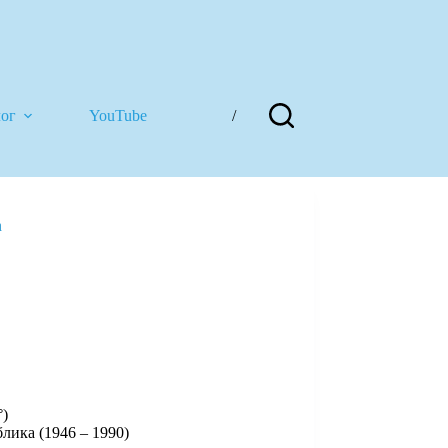
лог
YouTube
/
а
°)
лика (1946 – 1990)