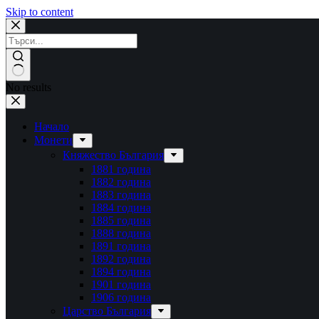
Skip to content
No results
Начало
Монети
Княжество България
1881 година
1882 година
1883 година
1884 година
1885 година
1888 година
1891 година
1892 година
1894 година
1901 година
1906 година
Царство България