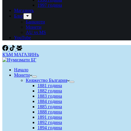
1997 година
Магазинъ
Блог
Банкноти
Монети
AU vs MS
YouTube
КЪМ МАГАЗИНъ
Начало
Монети
Княжество България
1881 година
1882 година
1883 година
1884 година
1885 година
1888 година
1891 година
1892 година
1894 година