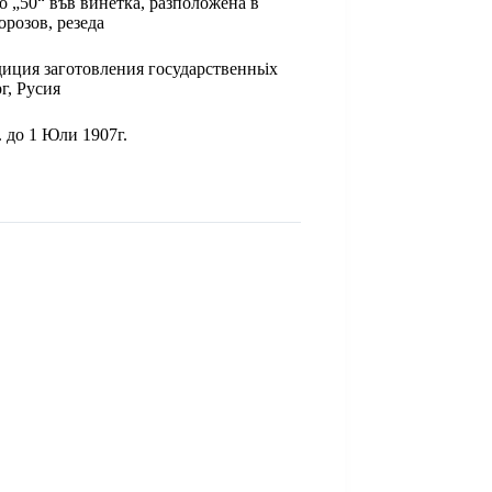
о „50“ във винетка, разположена в
орозов, резеда
иция заготовления государственньiх
г, Русия
. до 1 Юли 1907г.