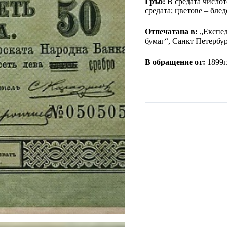
Гръб:
В средата числот
средата; цветове – блед
Отпечатана в:
„Експед
бумаг“, Санкт Петербур
В обращение от:
1899г