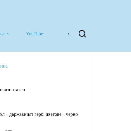
лог
YouTube
/
дина
хоризонтален
ъл – държавният герб; цветове – черно