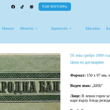
КЪМ МАГАЗИНъ
Начало
Монети
Банкноти
Магазин
Б
50 лева сребро 1899 го
Цена по договаряне
Формат:
150 х 97 мм, 
Вoден знак:
„БНБ“
Лице:
В левия горен ъг
каре върху бледа резеда