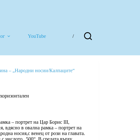
лог
YouTube
/
одина – „Народни носии/Калпаците“
 хоризонтален
амка – портрет на Цар Борис III,
я, вдясно в овална рамка – портрет на
родна носия,с венец от рози на главата.
 с числото „500“. В средата върху