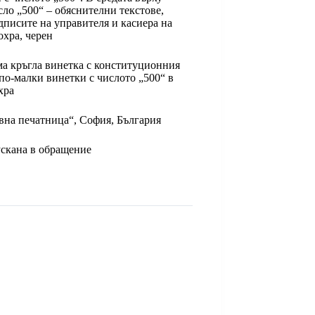
ло „500“ – обяснителни текстове,
дписите на управителя и касиера на
охра, черен
ма кръгла винетка с конституционния
 по-малки винетки с числото „500“ в
хра
на печатница“, София, България
скана в обращение