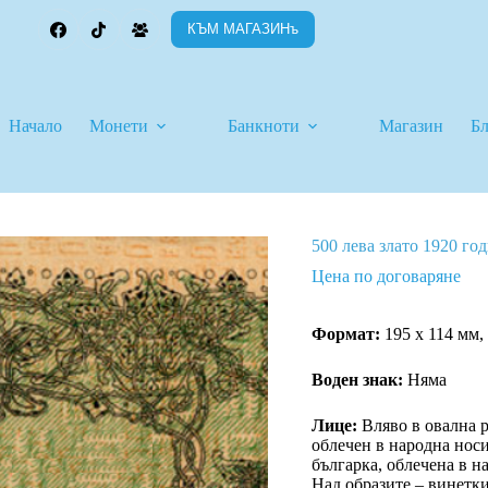
КЪМ МАГАЗИНъ
Начало
Монети
Банкноти
Магазин
Б
500 лева злато 1920 г
Цена по договаряне
Формат:
195 х 114 мм,
Вoден знак:
Няма
Лице:
Вляво в овална р
облечен в народна носи
българка, облечена в на
Над образите – винетки