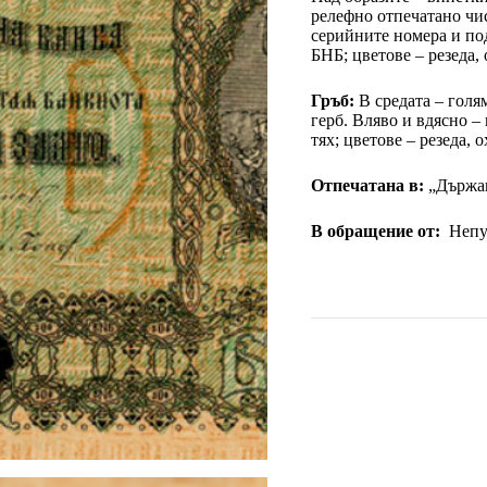
релефно отпечатано чис
серийните номера и по
БНБ; цветове – резеда, 
Гръб:
В средата – голя
герб. Вляво и вдясно –
тях; цветове – резеда, о
Отпечатана в:
„Държав
В обращение от:
Непу