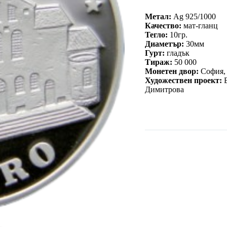
Метал:
Ag 925/1000
Качество:
мат-гланц
Тегло:
10гр.
Диаметър:
30мм
Гурт:
гладък
Тираж:
50 000
Монетен двор:
София, 
Художествен проект:
Димитрова