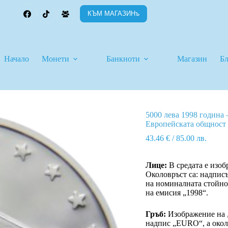
КЪМ МАГАЗИНъ
Начало
Монети
Банкноти
Магазин
Б
5000 лева 1998 година
Европейската общност 
43.46
€
/ 85.00 лв.
Лице:
В средата е изоб
Околовръст са: надп
на номиналната стойно
на емисия „1998“.
Гръб:
Изображение на „
надпис „EURO“, а окол