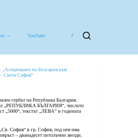
лог
YouTube
/
 – „Асоцииране на България към
– Света София“
разен гербът на Република България.
исът „РЕПУБЛИКА БЪЛГАРИЯ“, числото
ст „5000“, текстът „ЛЕВА“ и годината
Св. София“ в гр. София, под нея има
овръст – дванадесет петолъчни звезди.