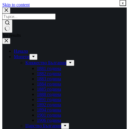
x
Skip to content
No results
Начало
Монети
Княжество България
1881 година
1882 година
1883 година
1884 година
1885 година
1888 година
1891 година
1892 година
1894 година
1901 година
1906 година
Царство България