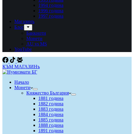
1994 година
1996 година
1997 година
Магазинъ
Блог
Банкноти
Монети
AU vs MS
YouTube
КЪМ МАГАЗИНъ
Начало
Монети
Княжество България
1881 година
1882 година
1883 година
1884 година
1885 година
1888 година
1891 година