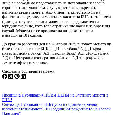
лице е необходимо представянето на нотариално заверено
изрично пълномощно за закупуването на конкретната
възпоменателна монета. Ако клиент, в качеството си на
физическо лице, закупи монета от касите на БНБ, то той няма
право да закупи още една монета като представител на
юридическо лице, като това ограничение важи и за обратния
случай. Монети не се продават на лица, които не са
навършили 18 години.
До края на работния ден на 28 април 2025 г. новата монета ще
бъде предоставена от БНБ на „Инвестбанк“ АД, „Първа
инвестиционна банка“ АД, „Тексим Банк“ АД, „Токуда Банк“
АД и „Централна кооперативна банка“ АД за продажба в
техните офиси и клонове.
Сподели в социалните мрежи
Предишна
Публикация
НОВИ ЦЕНИ на Златните монети в
БНБ !
Следваща
Публикация
БНБ пуска в обращение медна
възпоменателнамонета „100 години от рождението на Георги
Парцалев“