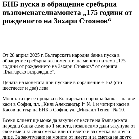
БНБ пуска в обращение сребърна
възпоменателнамонета „175 години от
рождението на Захари Стоянов“
От 28 април 2025 г. Българската народна банка пуска в
обращение сребърна възпоменателна монета на тема „175
години от рождението на Захари Стоянов“ от серията
„Българско възраждане“.
Цената на монетата при пускане в обращение е 162 (сто
шестдесет и два) лева.
Монетата ще се продава в Българската народна банка – на две
каси в София, пл. „Княз Александър I“ № 1 и четири каси в
Касов център на БНБ в София, ул. „Михаил Тенев“ № 10.
Всеки клиент ще може да закупи от касите на Българската
народна банка само по 1 монета, независимо дали закупува от
свое име и за своя сметка или от името и за сметка на друго
лице. За закупуване на монета от името и за сметка на друго