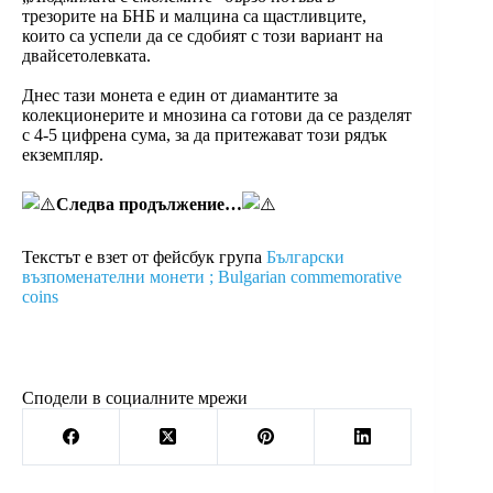
трезорите на БНБ и малцина са щастливците,
които са успели да се сдобият с този вариант на
двайсетолевката.
Днес тази монета е един от диамантите за
колекционерите и мнозина са готови да се разделят
с 4-5 цифрена сума, за да притежават този рядък
екземпляр.
Следва продължение…
Текстът е взет от фейсбук група
Български
възпоменателни монети ; Bulgarian commemorative
coins
Сподели в социалните мрежи