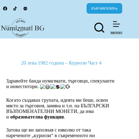
Skip
to
КЪМ МАГАЗИНъ
content
меню
20 лева 1982 година – Куриози Част 4
Здравейте банда нумизмати, търговци, спекуланти
и инвеститори.
Когато създавах групата, идеята ми беше, освен
място за търговия, замяна и т.н. на БЪЛГАРСКИ
ВЪЗПОМЕНАТЕЛНИ МОНЕТИ, да има
и
образователна функция
.
Затова ще ви запозная с няколко от така
наречените „куриози“ в съвременното ни