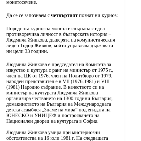
монетосечене.
Да се се запознаем с
четвъртият
познат ни куриоз:
Поредната куриозна монета е свързана с една
противоречива личност в българската история –
Людмила Живкова, дъщерята на комунистическия
лидер Тодор Живков, който управлява държавата
ни цели 33 години.
Людмила Живкова е председател на Комитета за
изкуство и култура с ранг на министър от 1975 г.,
член на ЦК от 1976, член на Политбюро от 1979,
народен представител е в VII (1976-1981) и VIII
(1981) Народно събрание. В качеството си на
министър на културата Людмила Живкова
организира честването на 1300 години България,
домакинството на България на Международната
детска асамблея „Знаме на мира” под егидата на
ЮНЕСКО и УНИЦЕФ и построяването на
Национален дворец на културата в София.
Людмила Живкова умира при мистериозни
обстоятелства на 16 юли 1981 г. На следващата