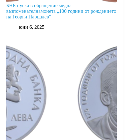
БНБ пуска в обращение медна
възпоменателнамонета „100 години от рождението
на Георги Парцалев“
юни 6, 2025