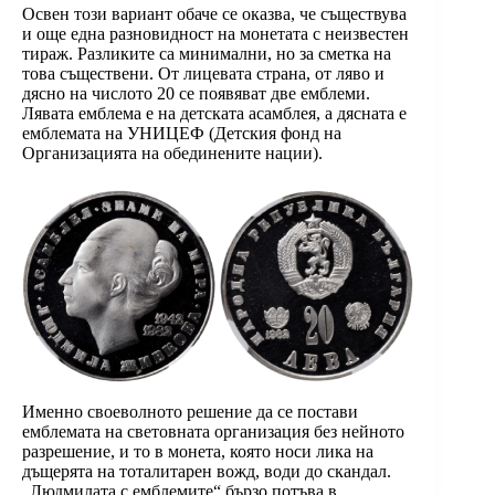
Освен този вариант обаче се оказва, че съществува
и още една разновидност на монетата с неизвестен
тираж. Разликите са минимални, но за сметка на
това съществени. От лицевата страна, от ляво и
дясно на числото 20 се появяват две емблеми.
Лявата емблема е на детската асамблея, а дясната е
емблемата на УНИЦЕФ (Детския фонд на
Организацията на обединените нации).
Именно своеволното решение да се постави
емблемата на световната организация без нейното
разрешение, и то в монета, която носи лика на
дъщерята на тоталитарен вожд, води до скандал.
„Людмилата с емблемите“ бързо потъва в