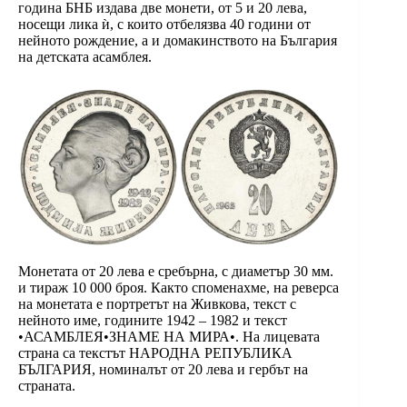
година БНБ издава две монети, от 5 и 20 лева,
носещи лика ѝ, с които отбелязва 40 години от
нейното рождение, а и домакинството на България
на детската асамблея.
Монетата от 20 лева е сребърна, с диаметър 30 мм.
и тираж 10 000 броя. Както споменахме, на реверса
на монетата е портретът на Живкова, текст с
нейното име, годините 1942 – 1982 и текст
•АСАМБЛЕЯ•ЗНАМЕ НА МИРА•. На лицевата
страна са текстът НАРОДНА РЕПУБЛИКА
БЪЛГАРИЯ, номиналът от 20 лева и гербът на
страната.