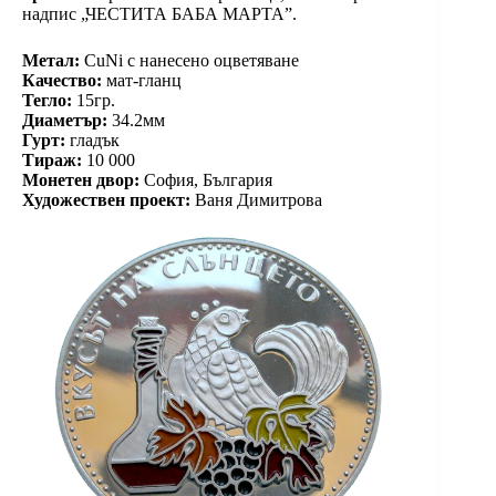
надпис „ЧЕСТИТА БАБА МАРТА”.
Метал:
CuNi с нанесено оцветяване
Качество:
мат-гланц
Тегло:
15гр.
Диаметър:
34.2мм
Гурт:
гладък
Тираж:
10 000
Монетен двор:
София, България
Художествен проект:
Ваня Димитрова