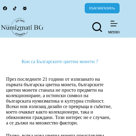
Skip
to
КЪМ МАГАЗИНъ
content
меню
Кои са Българските цветни монети ?
През последните 21 години от излизанато на
първата българска цветна монета, българските
цветни монети станаха не просто предмети на
колекциониране, а истински символ на
българската нумизматика и културна стойност.
Всеки нов излизащ дизайн се превръща в събитие,
което очакват както колекционери, така и
обикновени граждани. Този интерес не е случаен,
а се дължи на множество фактори.
Първо, всяка нова цветна монета представлява