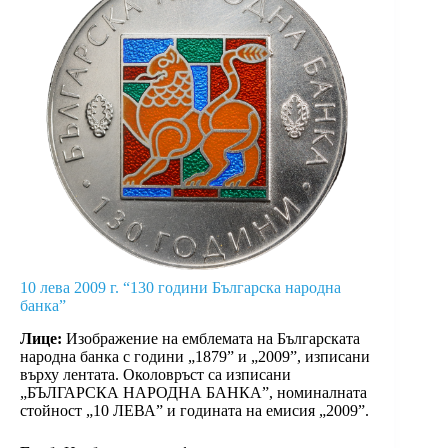
10 лева 2009 г. “130 години Българска народна
банка”
Лице:
Изображение на емблемата на Българската
народна банка с години „1879” и „2009”, изписани
върху лентата. Околовръст са изписани
„БЪЛГАРСКА НАРОДНА БАНКА”, номиналната
стойност „10 ЛЕВА” и годината на емисия „2009”.