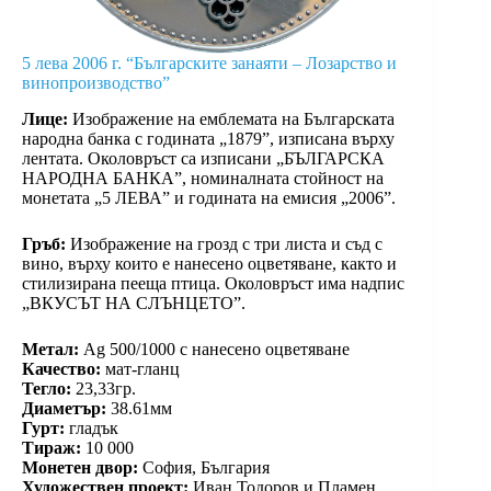
5 лева 2006 г. “Българските занаяти – Лозарство и
винопроизводство”
Лице:
Изображение на емблемата на Българската
народна банка с годината „1879”, изписана върху
лентата. Околовръст са изписани „БЪЛГАРСКА
НАРОДНА БАНКА”, номиналната стойност на
монетата „5 ЛЕВА” и годината на емисия „2006”.
Гръб:
Изображение на грозд с три листа и съд с
вино, върху които е нанесено оцветяване, както и
стилизирана пееща птица. Околовръст има надпис
„ВКУСЪТ НА СЛЪНЦЕТО”.
Метал:
Ag 500/1000 с нанесено оцветяване
Качество:
мат-гланц
Тегло:
23,33гр.
Диаметър:
38.61мм
Гурт:
гладък
Тираж:
10 000
Монетен двор:
София, България
Художествен проект:
Иван Тодоров и Пламен