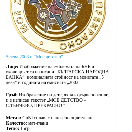
5 лева 2003 г. “Мое детство”
Лице:
Изображение на емблемата на БНБ и
околовръст са изписани „БЪЛГАРСКА НАРОДНА
БАНКА”, номиналната стойност на монетата „5
лева” и годината на емисията „2003”.
Гръб:
Изображение на дете, яхнало дървено конче,
и е изписан текстът „МОЕ ДЕТСТВО –
СЛЪНЧЕВО, ПРЕКРАСНО “.
Метал:
CuNi сплав, с нанесено оцветяване
Качество:
мат-гланц
Тегло:
15гр.