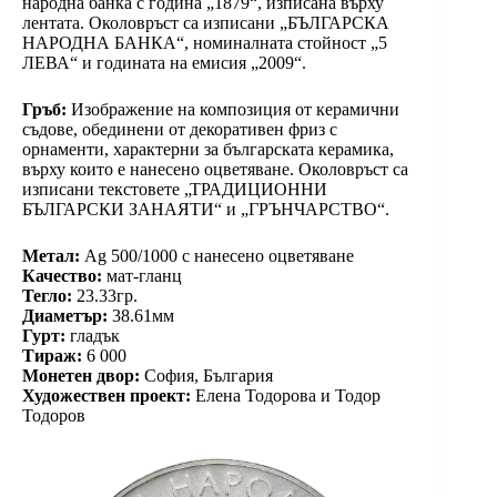
народна банка с година „1879“, изписана върху
лентата. Околовръст са изписани „БЪЛГАРСКА
НАРОДНА БАНКА“, номиналната стойност „5
ЛЕВА“ и годината на емисия „2009“.
Гръб:
Изображение на композиция от керамични
съдове, обединени от декоративен фриз с
орнаменти, характерни за българската керамика,
върху които е нанесено оцветяване. Околовръст са
изписани текстовете „ТРАДИЦИОННИ
БЪЛГАРСКИ ЗАНАЯТИ“ и „ГРЪНЧАРСТВО“.
Метал:
Ag 500/1000 с нанесено оцветяване
Качество:
мат-гланц
Тегло:
23.33гр.
Диаметър:
38.61мм
Гурт:
гладък
Тираж:
6 000
Монетен двор:
София, България
Художествен проект:
Елена Тодорова и Тодор
Тодоров