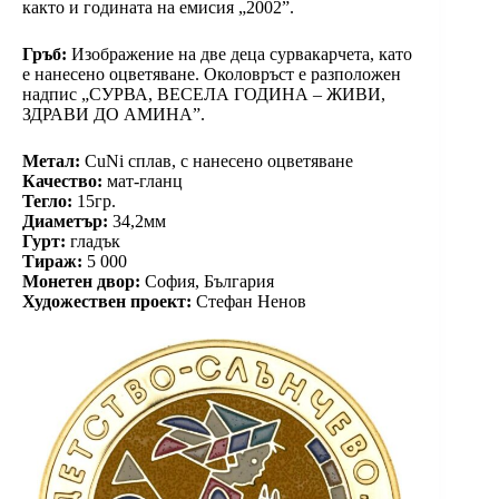
както и годината на емисия „2002”.
Гръб:
Изображение на две деца сурвакарчета, като
е нанесено оцветяване. Околовръст е разположен
надпис „СУРВА, ВЕСЕЛА ГОДИНА – ЖИВИ,
ЗДРАВИ ДО АМИНА”.
Метал:
CuNi сплав, с нанесено оцветяване
Качество:
мат-гланц
Тегло:
15гр.
Диаметър:
34,2мм
Гурт:
гладък
Тираж:
5 000
Монетен двор:
София, България
Художествен проект:
Стефан Ненов