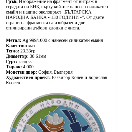
Гръб:
Изображение на фрагмент от витраж в
сградата на БНБ, върху който е нанесен силикатен
емайл и надпис околовръст „БЪЛГАРСКА
НАРОДНА БАНКА • 130 ГОДИНИ •”. От двете
страни на фрагмента са изобразени две
стилизирани дъбови клонки с листа.
Метал:
Ag 999/1000 c нанесен силикатен емайл
Качество:
мат
Тегло:
23.33гр.
Диаметър:
38.61мм
Гурт:
гладък
Тираж:
4 000
Монетен двор:
София, България
Художествен проект:
Развигор Колев и Борислав
Кьосев