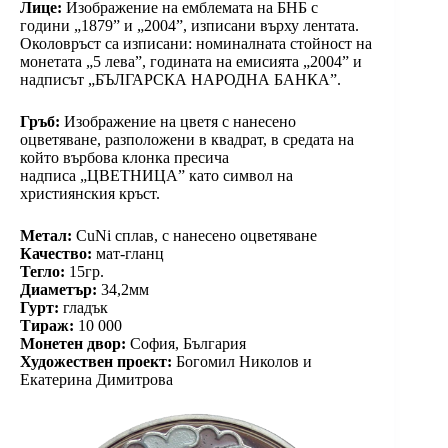
Лице:
Изображение на емблемата на БНБ с
години „1879” и „2004”, изписани върху лентата.
Околовръст са изписани: номиналната стойност на
монетата „5 лева”, годината на емисията „2004” и
надписът „БЪЛГАРСКА НАРОДНА БАНКА”.
Гръб:
Изображение на цветя с нанесено
оцветяване, разположени в квадрат, в средата на
който върбова клонка пресича
надписа „ЦВЕТНИЦА” като символ на
християнския кръст.
Метал:
CuNi сплав, с нанесено оцветяване
Качество:
мат-гланц
Тегло:
15гр.
Диаметър:
34,2мм
Гурт:
гладък
Тираж:
10 000
Монетен двор:
София, България
Художествен проект:
Богомил Николов и
Екатерина Димитрова