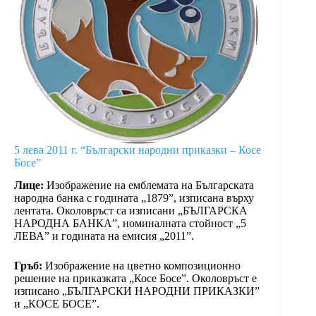
5 лева 2011 г. “Български народни приказки – Косе
Босе”
Лице:
Изображение на емблемата на Българската
народна банка с годината „1879”, изписана върху
лентата. Околовръст са изписани „БЪЛГАРСКА
НАРОДНА БАНКА”, номиналната стойност „5
ЛЕВА” и годината на емисия „2011”.
Гръб:
Изображение на цветно композиционно
решение на приказката „Косе Босе”. Околовръст е
изписано „БЪЛГАРСКИ НАРОДНИ ПРИКАЗКИ”
и „КОСЕ БОСЕ”.