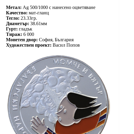
Метал:
Ag 500/1000 с нанесено оцветяване
Качество:
мат-гланц
Тегло:
23.33гр.
Диаметър:
38.61мм
Гурт:
гладък
Тираж:
6 000
Монетен двор:
София, България
Художествен проект:
Васил Попов