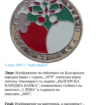
5 лева 2005 г. “Баба Марта”
Лице:
Изображение на емблемата на Българската
народна банка с година „1879”, изписана върху
лентата. Околовръст са: надпис „БЪЛГАРСКА
НАРОДНА БАНКА”, номиналната стойност на
монетата „5 ЛЕВА” и годината на
емисията „2005”.
Гръб:
Изображение на мартеница, а околовръст –