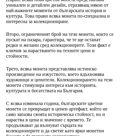
уникален и детайлен дизайн, отразяващ някои от
най-важните моменти от българската история и
култура. Това прави всяка монета по-специална и
интересна за колекциониране.
Второ, ограниченият брой на тези монети, които се
пускат на пазара, гарантира, че те ще останат
редки и желани сред колекционерите. Този факт е
ключов за нарастването на техните цени и
стойности.
Трето, всяка монета представлява истинско
произведение на изкуството, което вдъхновява
художници и ценители. Колекционирането на тези
монети стимулира интереса към историята,
културата и богатствата на България.
С всяка изминала година, българските цветни
монети се превръщат в ценен артефакт, който не
само запазва своята историческа стойност, но и
нараства в цена и значение с времето. Те
продължават да вълнуват сърцата на
колекционерите и да светят като ярки монетни