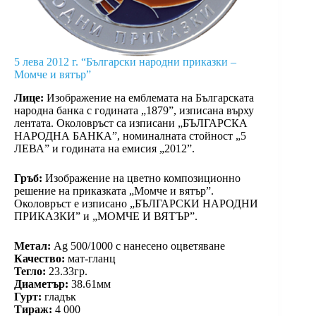
5 лева 2012 г. “Български народни приказки –
Момче и вятър”
Лице:
Изображение на емблемата на Българската
народна банка с годината „1879”, изписана върху
лентата. Околовръст са изписани „БЪЛГАРСКА
НАРОДНА БАНКА”, номиналната стойност „5
ЛЕВА” и годината на емисия „2012”.
Гръб:
Изображение на цветно композиционно
решение на приказката „Момче и вятър”.
Околовръст е изписано „БЪЛГАРСКИ НАРОДНИ
ПРИКАЗКИ” и „МОМЧЕ И ВЯТЪР”.
Метал:
Ag 500/1000 с нанесено оцветяване
Качество:
мат-гланц
Тегло:
23.33гр.
Диаметър:
38.61мм
Гурт:
гладък
Тираж:
4 000