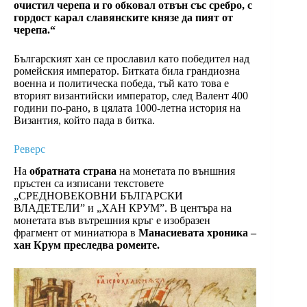
очистил черепа и го обковал отвън със сребро, с
гордост карал славянските князе да пият от
черепа.“
Българският хан се прославил като победител над
ромейския император. Битката била грандиозна
военна и политическа победа, тъй като това е
вторият византийски император, след Валент 400
години по-рано, в цялата 1000-летна история на
Византия, който пада в битка.
Реверс
На
обратната страна
на монетата по външния
пръстен са изписани текстовете
„СРЕДНОВЕКОВНИ БЪЛГАРСКИ
ВЛАДЕТЕЛИ” и „ХАН КРУМ”. В центъра на
монетата във вътрешния кръг е изобразен
фрагмент от миниатюра в
Манасиевата хроника –
хан Крум преследва ромеите.