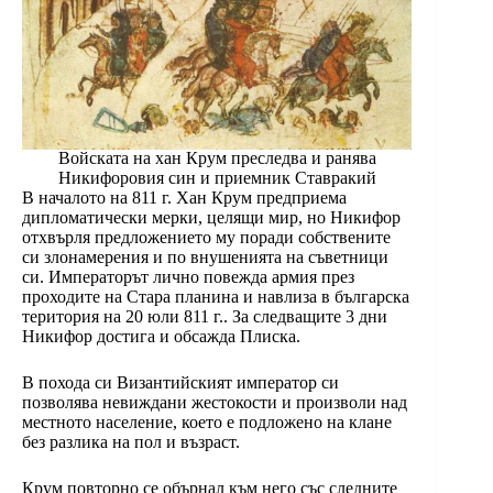
Войската на хан Крум преследва и ранява
Никифоровия син и приемник Ставракий
В началото на 811 г. Хан Крум предприема
дипломатически мерки, целящи мир, но Никифор
отхвърля предложението му поради собствените
си злонамерения и по внушенията на съветници
си. Императорът лично повежда армия през
проходите на Стара планина и навлиза в българска
територия на 20 юли 811 г.. За следващите 3 дни
Никифор достига и обсажда Плиска.
В похода си Византийският император си
позволява невиждани жестокости и произволи над
местното население, което е подложено на клане
без разлика на пол и възраст.
Крум повторно се обърнал към него със следните