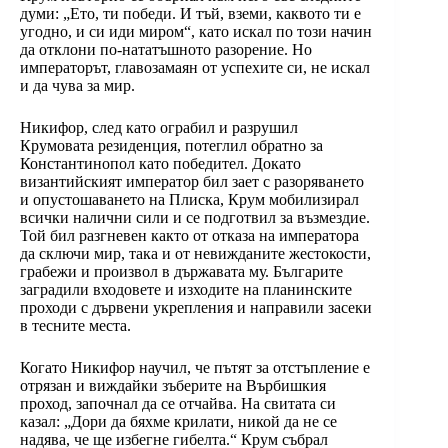
думи: „Ето, ти победи. И тъй, вземи, каквото ти е
угодно, и си иди миром“, като искал по този начин
да отклони по-нататъшното разорение. Но
императорът, главозамаян от успехите си, не искал
и да чува за мир.
Никифор, след като ограбил и разрушил
Крумовата резиденция, потеглил обратно за
Константинопол като победител. Докато
византийският император бил зает с разоряването
и опустошаването на Плиска, Крум мобилизирал
всички налични сили и се подготвил за възмездие.
Той бил разгневен както от отказа на императора
да сключи мир, така и от невижданите жестокости,
грабежи и произвол в държавата му. Българите
заградили входовете и изходите на планинските
проходи с дървени укрепления и направили засеки
в тесните места.
Когато Никифор научил, че пътят за отстъпление е
отрязан и виждайки зъберите на Върбишкия
проход, започнал да се отчайва. На свитата си
казал: „Дори да бяхме крилати, никой да не се
надява, че ще избегне гибелта.“ Крум събрал