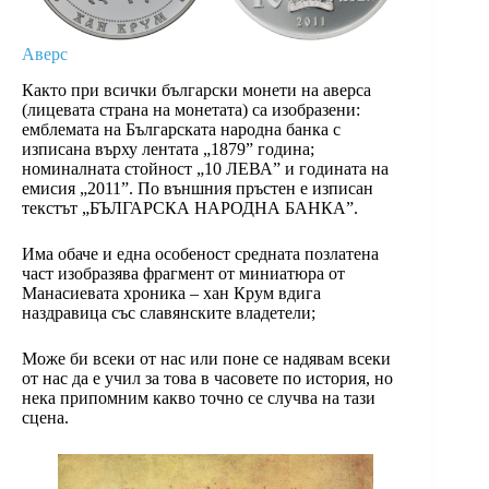
Аверс
Както при всички български монети на аверса
(лицевата страна на монетата) са изобразени:
емблемата на Българската народна банка с
изписана върху лентата „1879” година;
номиналната стойност „10 ЛЕВА” и годината на
емисия „2011”. По външния пръстен е изписан
текстът „БЪЛГАРСКА НАРОДНА БАНКА”.
Има обаче и една особеност средната позлатена
част изобразява фрагмент от миниатюра от
Манасиевата хроника – хан Крум вдига
наздравица със славянските владетели;
Може би всеки от нас или поне се надявам всеки
от нас да е учил за това в часовете по история, но
нека припомним какво точно се случва на тази
сцена.