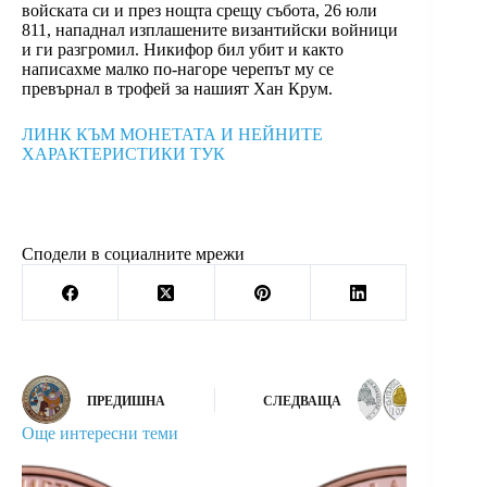
войската си и през нощта срещу събота, 26 юли
811, нападнал изплашените византийски войници
и ги разгромил. Никифор бил убит и както
написахме малко по-нагоре черепът му се
превърнал в трофей за нашият Хан Крум.
ЛИНК КЪМ МОНЕТАТА И НЕЙНИТЕ
ХАРАКТЕРИСТИКИ ТУК
Сподели в социалните мрежи
ПРЕДИШНА
СЛЕДВАЩА
Още интересни теми