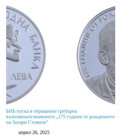
БНБ пуска в обращение сребърна
възпоменателнамонета „175 години от рождението
на Захари Стоянов“
април 26, 2025