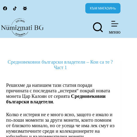
Skip
to
КЪМ МАГАЗИНъ
content
меню
Средновековни български владетели – Кои са те ?
Част 1
Решихме да напишем тази статия поради
причината с последната „истерия“ покрай новата
монета Цар Калоян от серията
Средновековни
български владетели
.
Колко е истерия не е много ясно, защото е имало и
по-лоши моменти за други монети, които помним
от близкото минало, но се усеща че има лек смут из
нумизматичните среди и колекционерите на
юбилейни и възпоменателни монети.