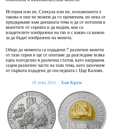
Истерия или не, Спекула или не, положението е
такова и ние не можем да го променим, но нека се
придържаме към днешната тема и да се потопим в
монетите от серията и да видим, кои са
владетелите изобразени на тях и с какво са важни
за да бъдат изобразени на монета.
Общо до момента са издадени 7 различни монети
от тази серия и ще се опитаме да разгледаме всяка
една поотделно в различна статия, като направим
седем различни части на тази тема, като започнем
от първата издадена до последната с Цар Калоян.
10 лева 2011 –
Хан Крум