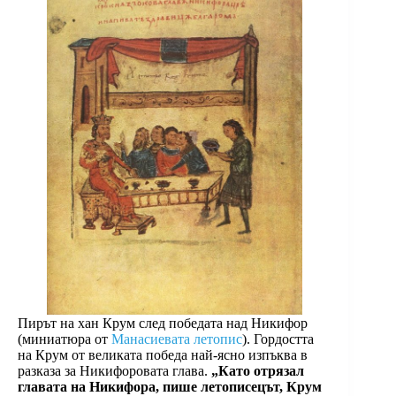
Пирът на хан Крум след победата над Никифор
(миниатюра от
Манасиевата летопис
). Гордостта
на Крум от великата победа най-ясно изпъква в
разказа за Никифоровата глава.
„Като отрязал
главата на Никифора, пише летописецът, Крум